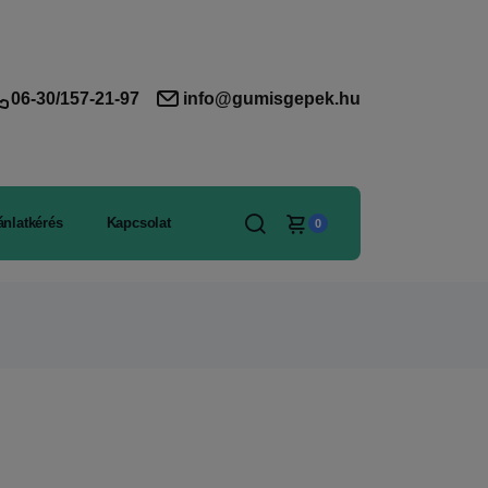
06-30/157-21-97
info@gumisgepek.hu
ánlatkérés
Kapcsolat
0