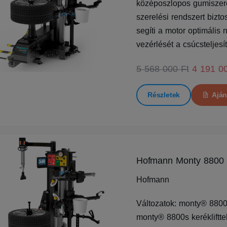
középoszlopos gumiszerel
szerelési rendszert bizt
segíti a motor optimáli
vezérlését a csúcsteljes
5 568 000 Ft
4 191 0
Részletek
Aján
Hofmann Monty 8800
Hofmann
Változatok: monty® 8800s
monty® 8800s kerékliftt