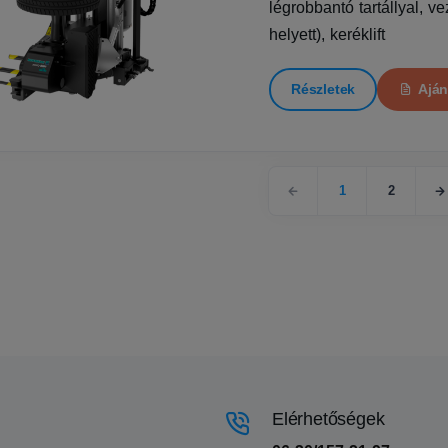
légrobbantó tartállyal, v
helyett), keréklift
Részletek
Aján
1
2
Elérhetőségek