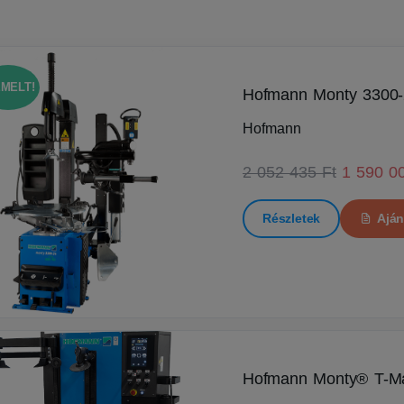
EMELT!
Hofmann Monty 3300-
Hofmann
2 052 435 Ft
1 590 0
Részletek
Aján
Hofmann Monty® T-M