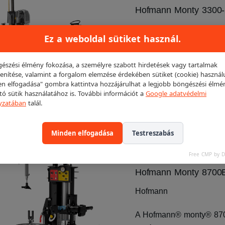
Hofmann Monty 3300-
Hofmann
Ez a weboldal sütiket használ.
Legújabb fejlesztésű H
észési élmény fokozása, a személyre szabott hirdetések vagy tartalmak
befogással, kétsebessége
enítése, valamint a forgalom elemzése érdekében sütiket (cookie) használ
légrobbantó tartállyal gyá
n elfogadása" gombra kattintva hozzájárulhat a legjobb böngészési élmé
ító sütik használatához is. További információt a
Google adatvédelmi
yzatában
talál.
Részletek
Aján
Minden elfogadása
Testreszabás
Free CMP by 
Hofmann Monty 8700
Hofmann
A Hofmann® monty® 870