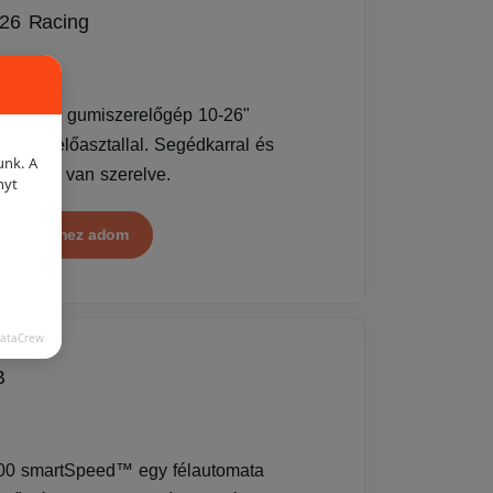
26 Racing
OFMANN gumiszerelőgép 10-26"
s szerelőasztallal. Segédkarral és
unk. A
rilag fel van szerelve.
nyt
latkéréshez adom
DataCrew
B
0 smartSpeed™ egy félautomata