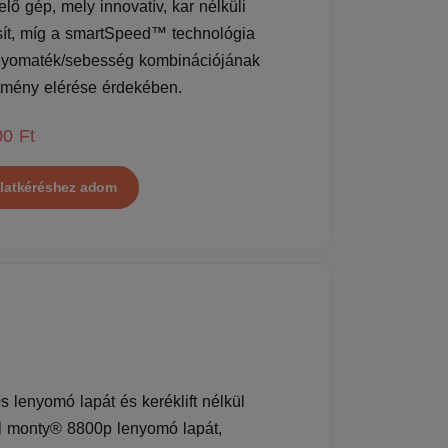
ő gép, mely innovatív, kar nélküli
osít, míg a smartSpeed™ technológia
s nyomaték/sebesség kombinációjának
ítmény elérése érdekében.
00 Ft
latkéréshez adom
 lenyomó lapát és keréklift nélkül
el monty® 8800p lenyomó lapát,