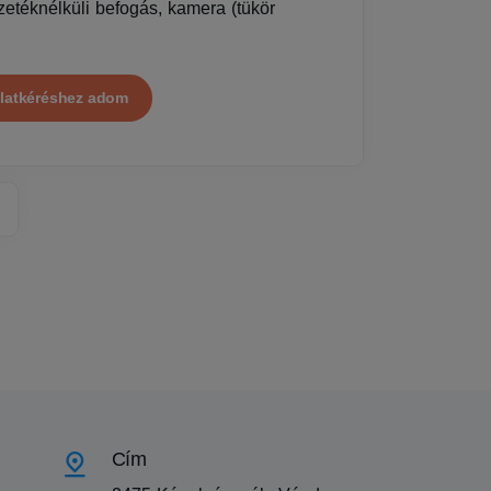
ezetéknélküli befogás, kamera (tükör
latkéréshez adom
Cím