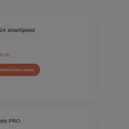
24 smartSpeed
00 Ft
latkéréshez adom
atic PRO