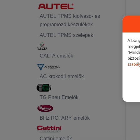
AUTEL TPMS kiolvasó- és
programozó készülékek
AUTEL TPMS szelepek
A böng
megjel
"Minde
GALTA emelők
biztos
szabál
AC krokodil emelők
TG Pneu Emelők
Blitz ROTARY emelők
Cattini emelők