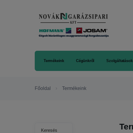
Termékeink
Cégünkről
Szolgáltatások
Főoldal
Termékeink
Te
Keresés