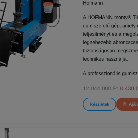
Hofmann
A HOFMANN monty® T-Ma
gumiszerelő gép, amely 
teljesítményt és a megbí
legnehezebb abroncscser
biztonságosan megszerelh
technikus használja.
A professzionális gumisze
12 044 000 Ft
8 430 
Részletek
Aján