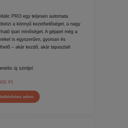
tic PRO egy teljesen automata
ötvözi a könnyű kezelhetőséget, a nagy
zható ipari minőséget. A géppel még a
eket is egyszerűen, gyorsan és
ető – akár kezdő, akár tapasztalt
relés új szintje!
000 Ft
latkéréshez adom