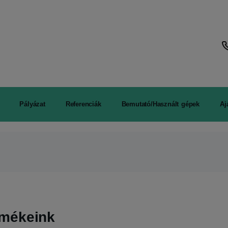
Pályázat
Referenciák
Bemutató/Használt gépek
Aj
rmékeink