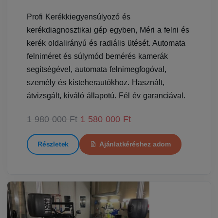
Profi Kerékkiegyensúlyozó és
kerékdiagnosztikai gép egyben, Méri a felni és
kerék oldalirányú és radiális ütését. Automata
felniméret és súlymód bemérés kamerák
segítségével, automata felnimegfogóval,
személy és kisteherautókhoz. Használt,
átvizsgált, kiváló állapotú. Fél év garanciával.
1 980 000 Ft
1 580 000 Ft
Részletek
Ajánlatkéréshez adom