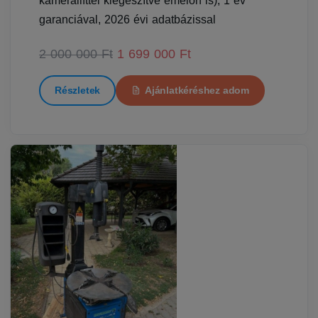
kameralifttel kiegészítve emelőn is), 1 év
garanciával, 2026 évi adatbázissal
2 000 000 Ft
1 699 000 Ft
Részletek
Ajánlatkéréshez adom