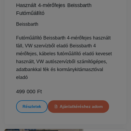
Használt 4-mérőfejes Beissbarth
Futóműállító
Beissbarth
Futóműállító Beissbarth 4-mérőfejes használt
fáll, VW szervízből eladó Beissbarth 4
mérőfejes, kábeles futóműállító eladó keveset
használt, VW autószervízből számítógépes,
adatbankkal fék és kormánykitámasztóval
eladó
499 000 Ft
Részletek
Ajánlatkéréshez adom