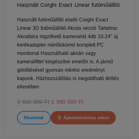
Használt Corghi Exact Linear futóműállító
Használt futóműállító eladó Corghi Exact
Linear 3D futóműállító Aknás verzió Tartalma:
Aknafalra rögzíthető kamerahíd 4db 10-24" új
kerékadapter mérőtükörrel komplett PC
monitorral Használható aknán vagy
kameralifttel kiegészítve emelőn is. A jármű
gördítésével gyorsan mérési eredményt
kapunk. Házhozszállítás is megoldható térítés
ellenében
3 500 000 Ft
1 390 000 Ft
Részletek
Ajánlatkéréshez adom