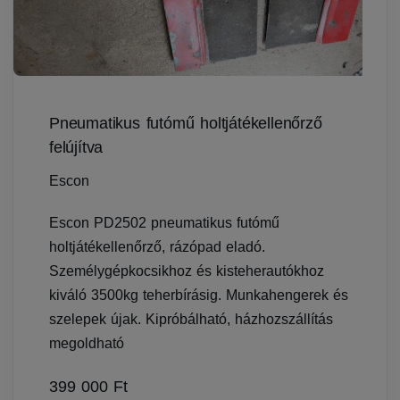
Pneumatikus futómű holtjátékellenőrző
felújítva
Escon
Escon PD2502 pneumatikus futómű
holtjátékellenőrző, rázópad eladó.
Személygépkocsikhoz és kisteherautókhoz
kiváló 3500kg teherbírásig. Munkahengerek és
szelepek újak. Kipróbálható, házhozszállítás
megoldható
399 000 Ft