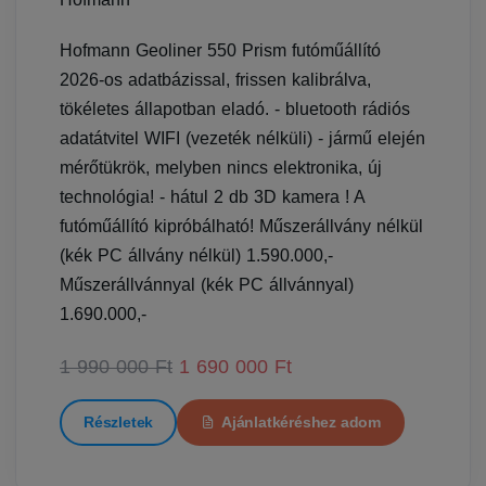
Hofmann Geoliner 550 Prism futóműállító
2026-os adatbázissal, frissen kalibrálva,
tökéletes állapotban eladó. - bluetooth rádiós
adatátvitel WIFI (vezeték nélküli) - jármű elején
mérőtükrök, melyben nincs elektronika, új
technológia! - hátul 2 db 3D kamera ! A
futóműállító kipróbálható! Műszerállvány nélkül
(kék PC állvány nélkül) 1.590.000,-
Műszerállvánnyal (kék PC állvánnyal)
1.690.000,-
1 990 000 Ft
1 690 000 Ft
Részletek
Ajánlatkéréshez adom