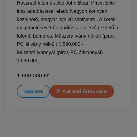
Használt futómű állító John Bean Prism Elite
friss adatbázissal eladó Nagyon könnyen
kezelhető, magyar nyelvű szoftverrel. A kerék
megemelésével és gurítással is elvégezhető a
futómű bemérés. Műszerállvány nélkül (piros
PC állvány nélkül) 1.590.000,-
Műszerállvánnyal (piros PC állvánnyal)
1.690.000,-
1 690 000 Ft
Részletek
Ajánlatkéréshez adom