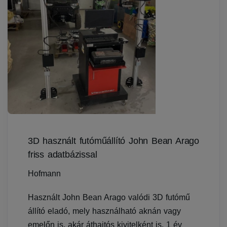
3D használt futóműállító John Bean Arago
friss adatbázissal
Hofmann
Használt John Bean Arago valódi 3D futómű
állító eladó, mely használható aknán vagy
emelőn is, akár áthajtós kivitelként is. 1 év