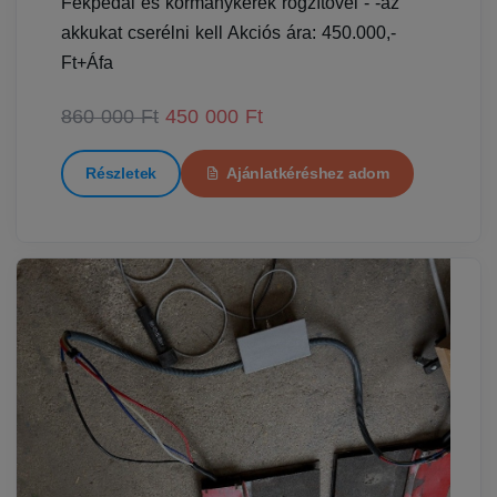
Fékpedál és kormánykerék rögzítővel - -az
akkukat cserélni kell Akciós ára: 450.000,-
Ft+Áfa
860 000 Ft
450 000 Ft
Részletek
Ajánlatkéréshez adom