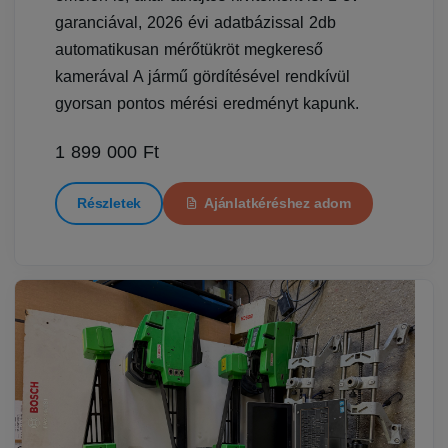
garanciával, 2026 évi adatbázissal 2db
automatikusan mérőtükröt megkereső
kamerával A jármű gördítésével rendkívül
gyorsan pontos mérési eredményt kapunk.
1 899 000 Ft
Részletek
Ajánlatkéréshez adom