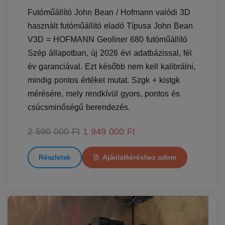
Futóműállító John Bean / Hofmann valódi 3D
használt futóműállító eladó Típusa John Bean
V3D = HOFMANN Geoliner 680 futóműállító
Szép állapotban, új 2026 évi adatbázissal, fél
év garanciával. Ezt később nem kell kalibrálni,
mindig pontos értéket mutat. Szgk + kistgk
mérésére, mely rendkívül gyors, pontos és
csúcsminőségű berendezés.
2 590 000 Ft
1 949 000 Ft
Részletek
Ajánlatkéréshez adom