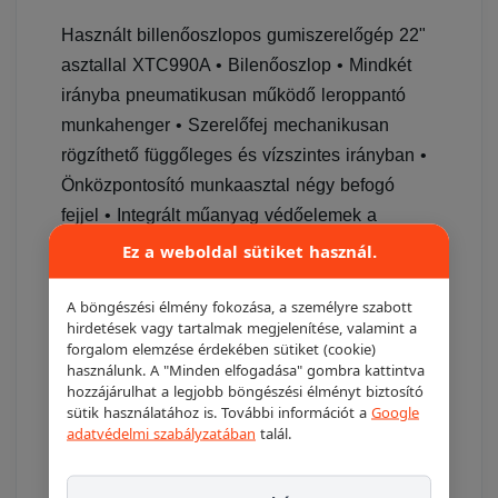
Használt billenőoszlopos gumiszerelőgép 22"
asztallal XTC990A • Bilenőoszlop • Mindkét
irányba pneumatikusan működő leroppantó
munkahenger • Szerelőfej mechanikusan
rögzíthető függőleges és vízszintes irányban •
Önközpontosító munkaasztal négy befogó
fejjel • Integrált műanyag védőelemek a
szerelőfejben és leszerelhető védőelemek a
Ez a weboldal sütiket használ.
befogó körmökön • Technikai adatok
Befogható kerékátmérő (Belső megfogással)
A böngészési élmény fokozása, a személyre szabott
hirdetések vagy tartalmak megjelenítése, valamint a
(Inch) 12 - 22 Befogható kerékátmérő (Külső
forgalom elemzése érdekében sütiket (cookie)
megfogással) (Inch) 10 - 20 Elektromos
használunk. A "Minden elfogadása" gombra kattintva
hozzájárulhat a legjobb böngészési élményt biztosító
csatlakozás 400V, 3pH, 50Hz vagy új 220V
sütik használatához is. További információt a
Google
motorral 120.000,-Ft+Áfa feláron
adatvédelmi szabályzatában
talál.
290 000 Ft