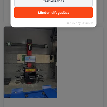
Testreszabás
Részletek
Ajánlatkéréshez adom
Minden elfogadása
Free CMP by DataCrew