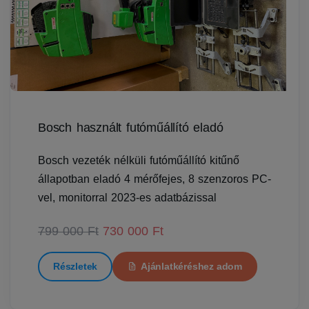
Bosch használt futóműállító eladó
Bosch vezeték nélküli futóműállító kitűnő
állapotban eladó 4 mérőfejes, 8 szenzoros PC-
vel, monitorral 2023-es adatbázissal
799 000 Ft
730 000 Ft
Részletek
Ajánlatkéréshez adom