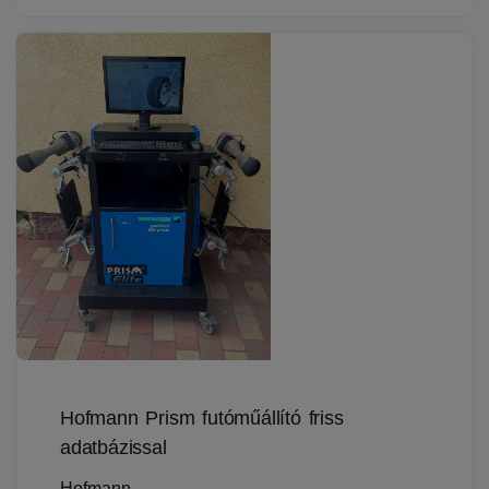
Hofmann Prism futóműállító friss
adatbázissal
Hofmann