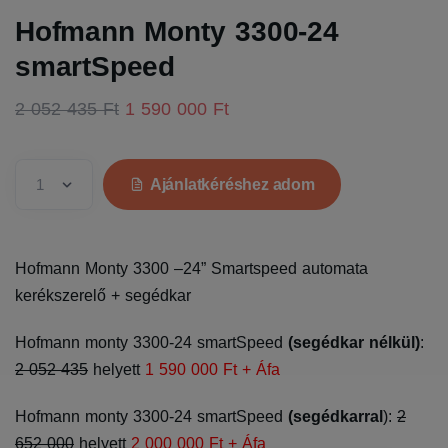
Hofmann Monty 3300-24
smartSpeed
2 052 435 Ft
1 590 000 Ft
Ajánlatkéréshez adom
Hofmann Monty 3300 –24” Smartspeed automata
kerékszerelő + segédkar
Hofmann monty 3300-24 smartSpeed
(segédkar nélkül)
:
2 052 435
helyett
1 590 000 Ft + Áfa
Hofmann monty 3300-24 smartSpeed
(segédkarral
):
2
652 000
helyett
2 000 000 Ft + Áfa