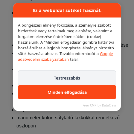
Ez a weboldal sütiket használ.
"Smartspeed" Hofmann szabadalom:
Nyomatékfüggő sebességállítás, hogy mindig az
A böngészési élmény fokozása, a személyre szabott
optimális sebességgel történjen a gumiszerelés
hirdetések vagy tartalmak megjelenítése, valamint a
forgalom elemzése érdekében sütiket (cookie)
(gumiszakadás kizárva!)
használunk. A "Minden elfogadása" gombra kattintva
UHP és run- flat kerekek felhasználóbarát szerelése
hozzájárulhat a legjobb böngészési élményt biztosító
pneumatikusan hátra- és visszabillenthető
sütik használatához is. További információt a
Google
adatvédelmi szabályzatában
talál.
szerelőoszlop
a szerelőfej oldalirányban és magasságban is
pneumatikusan rögzíthető
Testreszabás
újszerű konstrukciójú szorítókörmök
Minden elfogadása
opcióval (2900 028) 30”-ig növelhető külső
megfogással
Free CMP by DataCrew
lábpedál működtetésű kerékfúvató
manometer külön súlytartó fakkokkal rendelkező
oszlopon