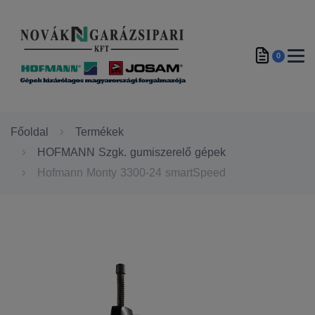
0
Főoldal
Termékek
HOFMANN Szgk. gumiszerelő gépek
Hofmann Monty 3300-24 smartSpeed