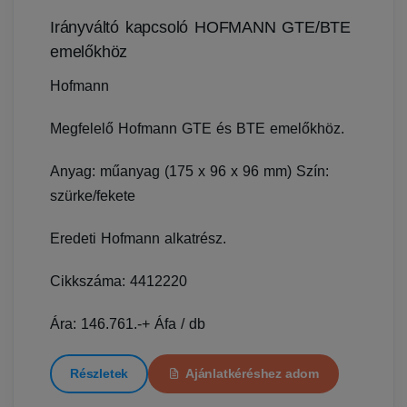
Irányváltó kapcsoló HOFMANN GTE/BTE
emelőkhöz
Hofmann
Megfelelő Hofmann GTE és BTE emelőkhöz.
Anyag: műanyag (175 x 96 x 96 mm) Szín:
szürke/fekete
Eredeti Hofmann alkatrész.
Cikkszáma: 4412220
Ára: 146.761.-+ Áfa / db
Részletek
Ajánlatkéréshez adom