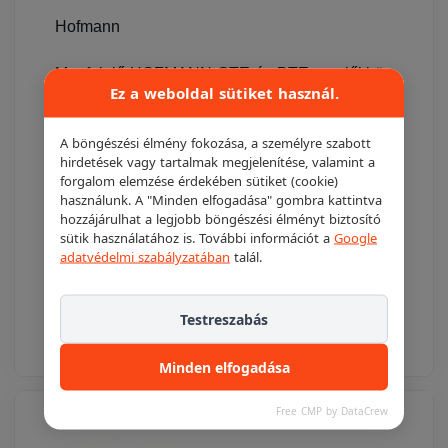
Hofmann
Megfelelő HOFMANN GTE és BTE emelőkhöz
Ez a weboldal sütiket használ.
Eredeti HOFMANN alkatrész.
A böngészési élmény fokozása, a személyre szabott
hirdetések vagy tartalmak megjelenítése, valamint a
Cikkszám: 1701295
forgalom elemzése érdekében sütiket (cookie)
használunk. A "Minden elfogadása" gombra kattintva
Ára: 9.066,- + Áfa/db
hozzájárulhat a legjobb böngészési élményt biztosító
sütik használatához is. További információt a
Google
adatvédelmi szabályzatában
talál.
9 066 Ft
Részletek
Ajánlatkéréshez adom
Testreszabás
Minden elfogadása
Free CMP by DataCrew