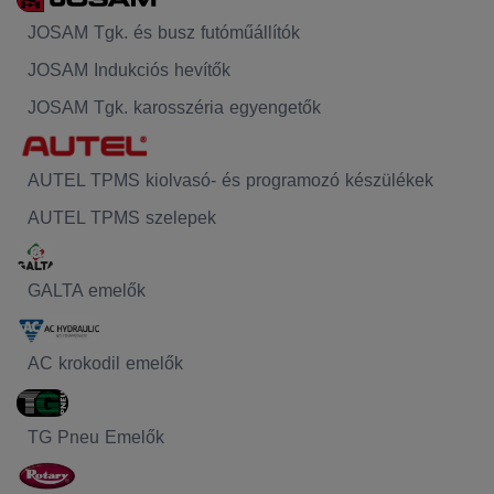
JOSAM Tgk. és busz futóműállítók
JOSAM Indukciós hevítők
JOSAM Tgk. karosszéria egyengetők
AUTEL TPMS kiolvasó- és programozó készülékek
AUTEL TPMS szelepek
GALTA emelők
AC krokodil emelők
TG Pneu Emelők