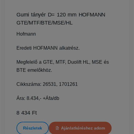
Gumi tányér D= 120 mm HOFMANN
GTE/MTF/BTE/MSE/HL
Hofmann
Eredeti HOFMANN alkatrész.
Megfelelő a GTE, MTF, Duolift HL, MSE és
BTE emelőkhöz.
Cikkszáma: 26531, 1701261
Ára: 8.434,- +Áfa/db
8 434 Ft
Részletek
Ajánlatkéréshez adom