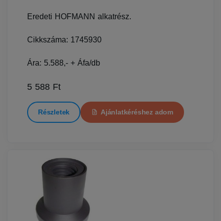
Eredeti HOFMANN alkatrész.
Cikkszáma: 1745930
Ára: 5.588,- + Áfa/db
5 588 Ft
Részletek
Ajánlatkéréshez adom