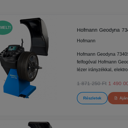
EMELT!
Hofmann Geodyna 73
Hofmann
Hofmann Geodyna 7340
felfogóval Hofmann Geod
lézer irányzékkal, elektr
1 871 250 Ft
1 490 0
Részletek
Aján