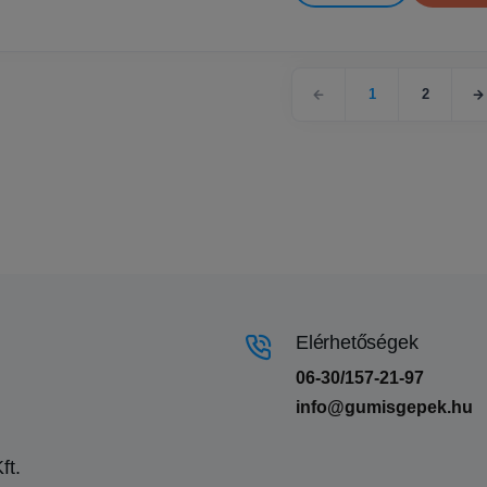
1
2
Elérhetőségek
06-30/157-21-97
info@gumisgepek.hu
ft.