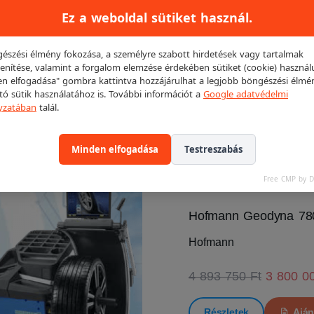
lézer irányzékkal)
Ez a weboldal sütiket használ.
Hofmann Geodyna 7750P (k
észési élmény fokozása, a személyre szabott hirdetések vagy tartalmak
lézer irányzékkal)
enítése, valamint a forgalom elemzése érdekében sütiket (cookie) használ
n elfogadása" gombra kattintva hozzájárulhat a legjobb böngészési élmé
3 443 750 Ft
2 755 0
ító sütik használatához is. További információt a
Google adatvédelmi
yzatában
talál.
Részletek
Aján
Minden elfogadása
Testreszabás
Free CMP by 
Hofmann Geodyna 78
Hofmann
4 893 750 Ft
3 800 0
Részletek
Aján