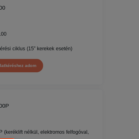
00
100
rési ciklus (15” kerekek esetén)
latkéréshez adom
00P
eréklift nélkül, elektromos felfogóval,