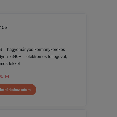
40S
S = hagyományos kormánykerekes
yna 7340P = elektromos felfogóval,
omos fékkel
00 Ft
latkéréshez adom