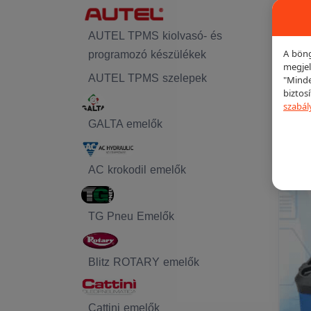
AUTEL TPMS kiolvasó- és
A böng
programozó készülékek
megjel
AUTEL TPMS szelepek
"Minde
biztos
szabál
GALTA emelők
AC krokodil emelők
TG Pneu Emelők
Blitz ROTARY emelők
Cattini emelők