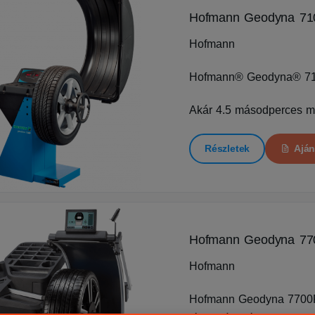
Hofmann Geodyna 71
Hofmann
Hofmann® Geodyna® 7
Akár 4.5 másodperces mé
Részletek
Aján
Hofmann Geodyna 77
Hofmann
Hofmann Geodyna 7700P (k