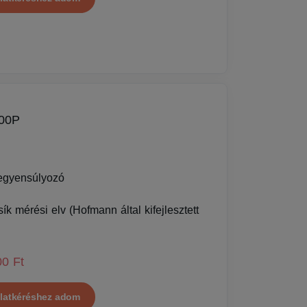
00P
egyensúlyozó
ík mérési elv (Hofmann által kifejlesztett
00 Ft
latkéréshez adom