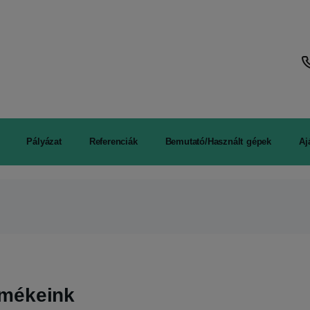
Pályázat
Referenciák
Bemutató/Használt gépek
Aj
rmékeink