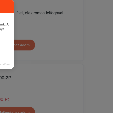
eréklifttel, elektromos felfogóval,
unk. A
nyt
00 Ft
latkéréshez adom
DataCrew
00-2P
00 Ft
latkéréshez adom