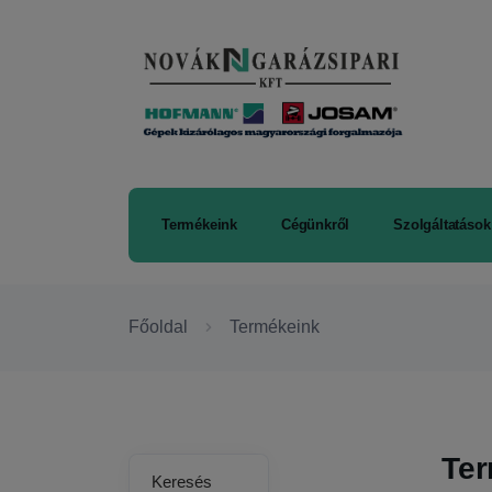
Termékeink
Cégünkről
Szolgáltatások
Főoldal
Termékeink
Te
Keresés