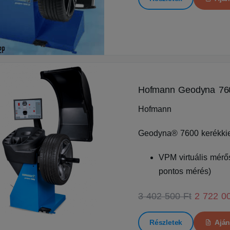
Hofmann Geodyna 76
Hofmann
Geodyna® 7600 kerékki
VPM virtuális mérős
pontos mérés)
3 402 500 Ft
2 722 0
Részletek
Aján