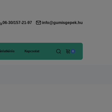
06-30/157-21-97
info@gumisgepek.hu
ánlatkérés
Kapcsolat
0