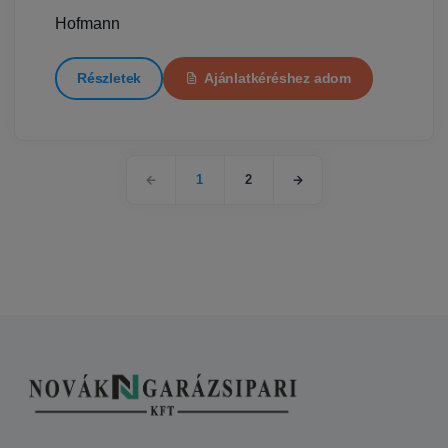
Hofmann
Részletek
Ajánlatkéréshez adom
1
2