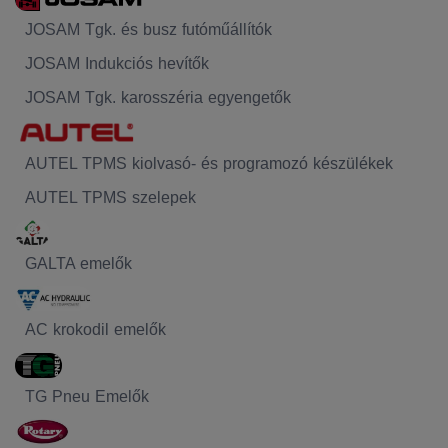
JOSAM Tgk. és busz futóműállítók
JOSAM Indukciós hevítők
JOSAM Tgk. karosszéria egyengetők
AUTEL TPMS kiolvasó- és programozó készülékek
AUTEL TPMS szelepek
GALTA emelők
AC krokodil emelők
TG Pneu Emelők