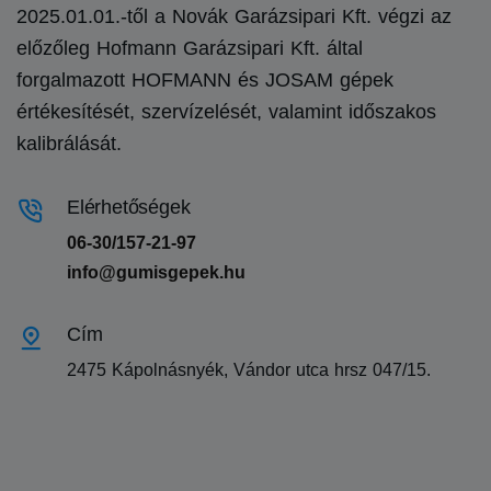
2025.01.01.-től a Novák Garázsipari Kft. végzi az
előzőleg Hofmann Garázsipari Kft. által
forgalmazott HOFMANN és JOSAM gépek
értékesítését, szervízelését, valamint időszakos
kalibrálását.
Elérhetőségek
06-30/157-21-97
info@gumisgepek.hu
Cím
2475 Kápolnásnyék, Vándor utca hrsz 047/15.