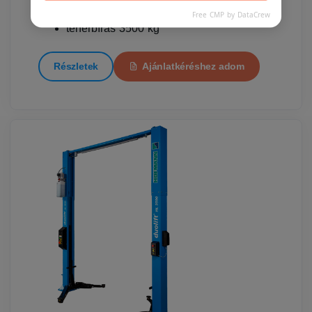
elektromechanikus működés
Free CMP by DataCrew
teherbírás 3500 kg
Részletek
Ajánlatkéréshez adom