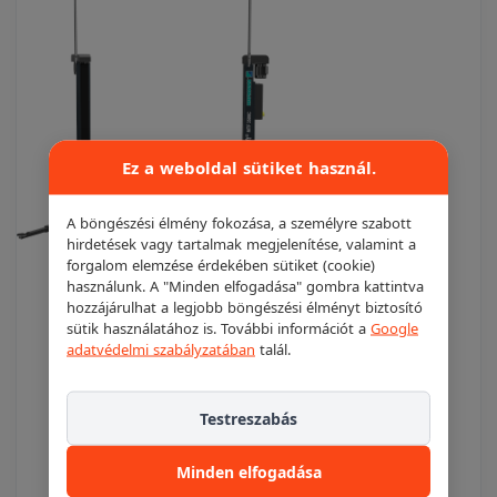
Ez a weboldal sütiket használ.
A böngészési élmény fokozása, a személyre szabott
hirdetések vagy tartalmak megjelenítése, valamint a
forgalom elemzése érdekében sütiket (cookie)
használunk. A "Minden elfogadása" gombra kattintva
hozzájárulhat a legjobb böngészési élményt biztosító
HOFMANN MTF 3500 C
sütik használatához is. További információt a
Google
adatvédelmi szabályzatában
talál.
elektromechanikus / csavarorsós emelő
Hofmann
Testreszabás
két oszlopos emelő, alváz nélkül, felső
Minden elfogadása
átkötéssel