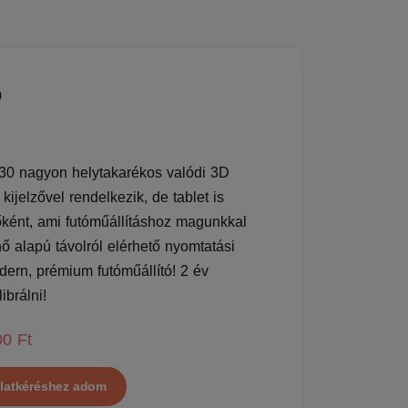
0
 nagyon helytakarékos valódi 3D
kijelzővel rendelkezik, de tablet is
őként, ami futóműállításhoz magunkkal
hő alapú távolról elérhető nyomtatási
odern, prémium futóműállító! 2 év
ibrálni!
00 Ft
latkéréshez adom