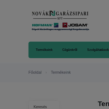
Termékeink
Cégünkről
Szolgáltatások
Főoldal
Termékeink
Te
Keresés