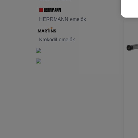
HERRMANN emelők
Krokodil emelők