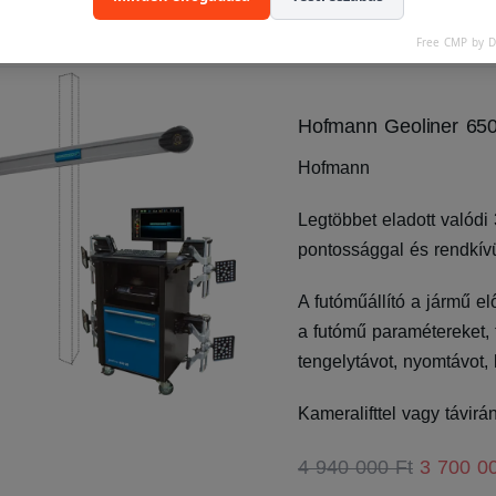
Free CMP by 
Hofmann Geoliner 65
Hofmann
Legtöbbet eladott valódi
pontossággal és rendkív
A futóműállító a jármű el
a futómű paramétereket,
tengelytávot, nyomtávot, 
Kameralifttel vagy távirá
4 940 000 Ft
3 700 0