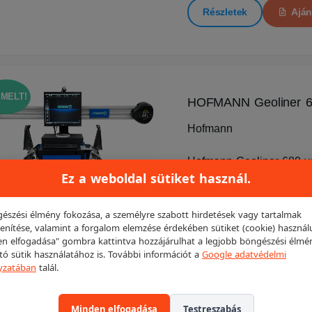
Részletek
Aján
EMELT!
HOFMANN Geoliner 68
Hofmann
Hofmann Geoliner 680 val
Ez a weboldal sütiket használ.
Egy futóműállító, amelyet
értéket mutat. A mérés r
észési élmény fokozása, a személyre szabott hirdetések vagy tartalmak
enítése, valamint a forgalom elemzése érdekében sütiket (cookie) használ
kistgk mérésére alkalmas
n elfogadása" gombra kattintva hozzájárulhat a legjobb böngészési élmé
ító sütik használatához is. További információt a
Google adatvédelmi
4 580 000 Ft
3 350 0
yzatában
talál.
Részletek
Aján
Minden elfogadása
Testreszabás