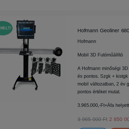
EMELT!
Hofmann Geoliner 680 
Hofmann
Mobil 3D Futóműállító
A Hofmann minőségi 3D f
és pontos. Szgk + kistgk
mobil változatban, 2 év g
pontos értéket mutat.
3.965.000,-Ft+Áfa helyet
3 965 000 Ft
2 850 0