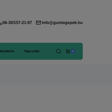
06-30/157-21-97
info@gumisgepek.hu
ánlatkérés
Kapcsolat
0