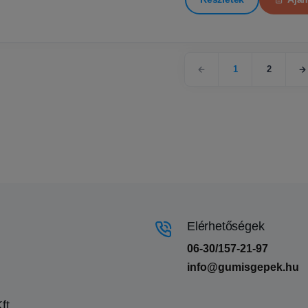
1
2
Elérhetőségek
06-30/157-21-97
info@gumisgepek.hu
ft.