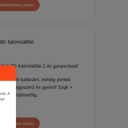
latkéréshez adom
0 futóműállító
ódi 3D futóműállító 2 év garanciával!
 nem kell kalibrálni, mindig pontos
endkívül egyszerű és gyors!!! Szgk +
unk. A
 24” felniátmérőig.
nyt
00 Ft
latkéréshez adom