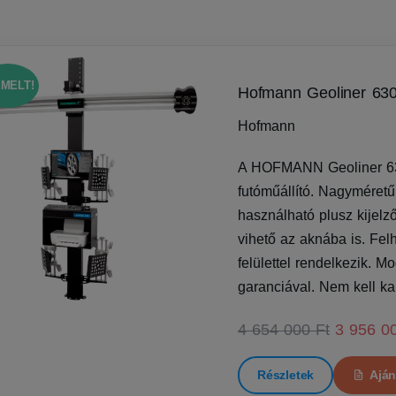
EMELT!
Hofmann Geoliner 63
Hofmann
A HOFMANN Geoliner 630
futóműállító. Nagyméretű 
használható plusz kijelz
vihető az aknába is. Fel
felülettel rendelkezik. M
garanciával. Nem kell kal
4 654 000 Ft
3 956 0
Részletek
Aján