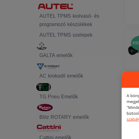
AUTEL TPMS kiolvasó- és
programozó készülékek
AUTEL TPMS szelepek
KI
GALTA emelők
AC krokodil emelők
A böng
TG Pneu Emelők
megjel
"Minde
biztos
Blitz ROTARY emelők
szabál
Cattini emelők