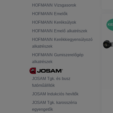
HOFMANN Vizsgasorok
HOFMANN Emelők
HOFMANN Keréksúlyok
KI
HOFMANN Emelő alkatrészek
HOFMANN Kerékkiegyensúlyozó
alkatrészek
HOFMANN Gumiszerelőgép
alkatrészek
JOSAM Tgk. és busz
futóműállítók
JOSAM Indukciós hevítők
JOSAM Tgk. karosszéria
egyengetők