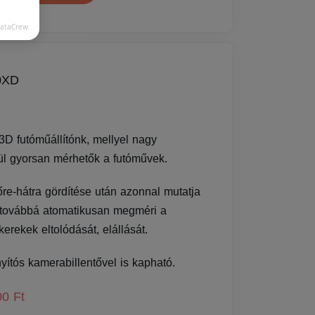
DataCrew
0XD
 3D futóműállítónk, mellyel nagy
ül gyorsan mérhetők a futóművek.
őre-hátra gördítése után azonnal mutatja
 továbbá atomatikusan megméri a
kerekek eltolódását, elállását.
nyítós kamerabillentővel is kapható.
00 Ft