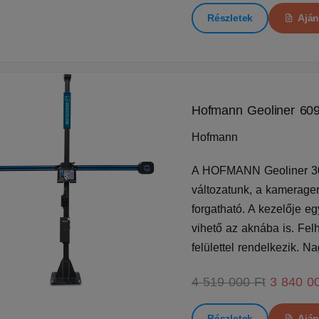
Részletek
Aján
Hofmann Geoliner 60
Hofmann
A HOFMANN Geoliner 309
változatunk, a kamerage
forgatható. A kezelője e
vihető az aknába is. Fel
felülettel rendelkezik. 
4 519 000 Ft
3 840 0
Részletek
Aján