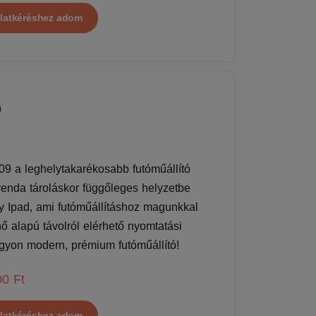
latkéréshez adom
9
 a leghelytakarékosabb futóműállító
renda tároláskor függőleges helyzetbe
gy Ipad, ami futóműállításhoz magunkkal
hő alapú távolról elérhető nyomtatási
Nagyon modern, prémium futóműállító!
00 Ft
latkéréshez adom