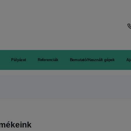
Pályázat
Referenciák
Bemutató/Használt gépek
Aj
rmékeink