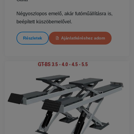
Négyoszlopos emelő, akár futóműállításra is,
beépített küszöbemelővel.
Részletek
Ajánlatkéréshez adom