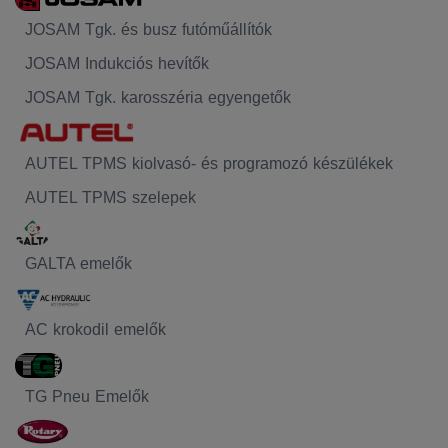
JOSAM Tgk. és busz futóműállítók
JOSAM Indukciós hevítők
JOSAM Tgk. karosszéria egyengetők
AUTEL TPMS kiolvasó- és programozó készülékek
AUTEL TPMS szelepek
GALTA emelők
AC krokodil emelők
TG Pneu Emelők