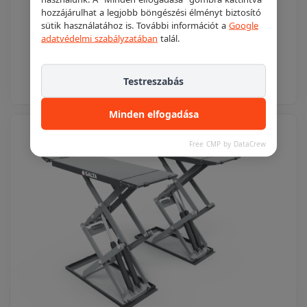
GALTA EL-60FA-XL elektromechanikus emelő
hozzájárulhat a legjobb böngészési élményt biztosító
(speciális H-csápkarral)
sütik használatához is. További információt a
Google
adatvédelmi szabályzatában
talál.
Részletek
Ajánlatkéréshez adom
Testreszabás
Minden elfogadása
Free CMP by DataCrew