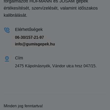
forgalmazott HOFMANN és JOSAM gépek
értékesítését, szervízelését, valamint időszakos
kalibrálását.
Elérhetőségek
06-30/157-21-97
info@gumisgepek.hu
Cím
2475 Kápolnásnyék, Vándor utca hrsz 047/15.
Minden jog fenntartva!