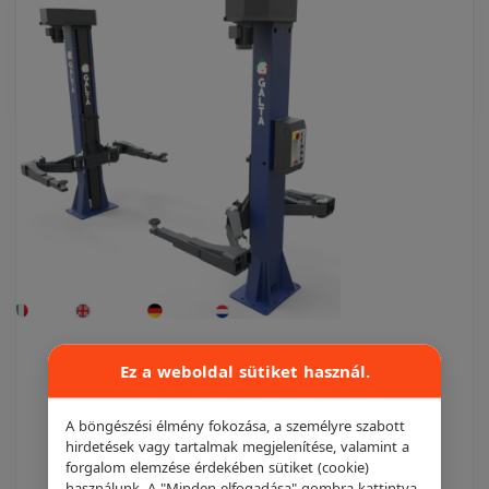
Ez a weboldal sütiket használ.
GALTA EL-60FA-XL elektromechanikus
emelő
A böngészési élmény fokozása, a személyre szabott
hirdetések vagy tartalmak megjelenítése, valamint a
Galta
forgalom elemzése érdekében sütiket (cookie)
használunk. A "Minden elfogadása" gombra kattintva