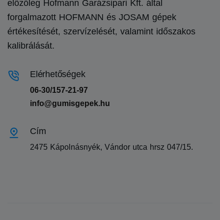
előzőleg Hofmann Garázsipari Kft. által
forgalmazott HOFMANN és JOSAM gépek
értékesítését, szervízelését, valamint időszakos
kalibrálását.
Elérhetőségek
06-30/157-21-97
info@gumisgepek.hu
Cím
2475 Kápolnásnyék, Vándor utca hrsz 047/15.