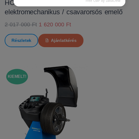
Free CMP by DataCrew
HOFMANN MTF 3000 C
elektromechanikus / csavarorsós emelő
2 017 000 Ft
1 620 000 Ft
Részletek
Ajánlatkérés
KIEMELT!