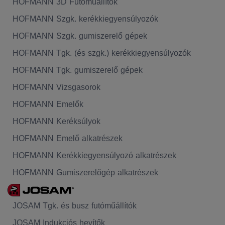
HOFMANN 3D Futóműállítók
HOFMANN Szgk. kerékkiegyensúlyozók
HOFMANN Szgk. gumiszerelő gépek
HOFMANN Tgk. (és szgk.) kerékkiegyensúlyozók
HOFMANN Tgk. gumiszerelő gépek
HOFMANN Vizsgasorok
HOFMANN Emelők
HOFMANN Keréksúlyok
HOFMANN Emelő alkatrészek
HOFMANN Kerékkiegyensúlyozó alkatrészek
HOFMANN Gumiszerelőgép alkatrészek
JOSAM Tgk. és busz futóműállítók
JOSAM Indukciós hevítők