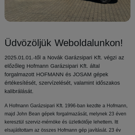
Üdvözöljük Weboldalunkon!
2025.01.01.-től a Novák Garázsipari Kft. végzi az
előzőleg Hofmann Garázsipari Kft. által
forgalmazott HOFMANN és JOSAM gépek
értékesítését, szervízelését, valamint időszakos
kalibrálását.
A Hofmann Garázsipari Kft. 1996-ban kezdte a Hofmann,
majd John Bean gépek forgalmazását, melynek 23 éven
keresztül szerviz-mérnöke és üzletkötője lehettem. Itt
elsajátítottam az összes Hofmann gép javítását. 23 év