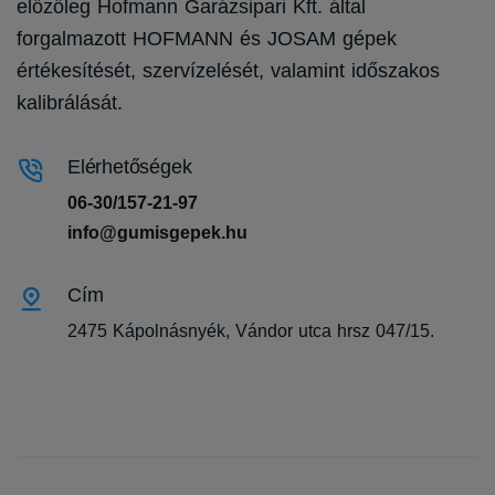
előzőleg Hofmann Garázsipari Kft. által
forgalmazott HOFMANN és JOSAM gépek
értékesítését, szervízelését, valamint időszakos
kalibrálását.
Elérhetőségek
06-30/157-21-97
info@gumisgepek.hu
Cím
2475 Kápolnásnyék, Vándor utca hrsz 047/15.