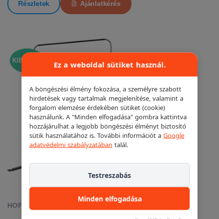
Részletek
Ajánlatkérés
KIEMELT!
Ez a weboldal sütiket használ.
A böngészési élmény fokozása, a személyre szabott
hirdetések vagy tartalmak megjelenítése, valamint a
forgalom elemzése érdekében sütiket (cookie)
használunk. A "Minden elfogadása" gombra kattintva
hozzájárulhat a legjobb böngészési élményt biztosító
sütik használatához is. További információt a
Google
adatvédelmi szabályzatában
talál.
Testreszabás
Minden elfogadása
HOFMANN