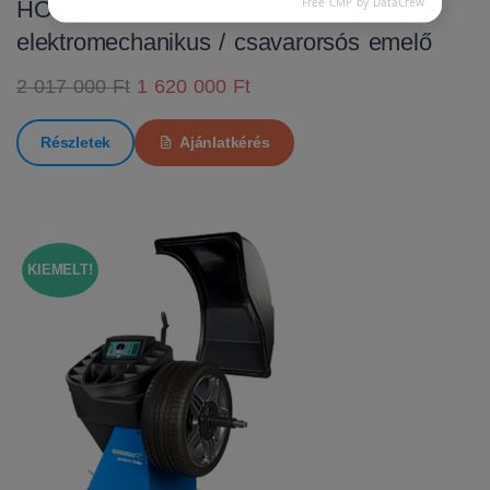
Free CMP by DataCrew
HOFMANN MTF 3000 C
elektromechanikus / csavarorsós emelő
2 017 000 Ft
1 620 000 Ft
Részletek
Ajánlatkérés
KIEMELT!