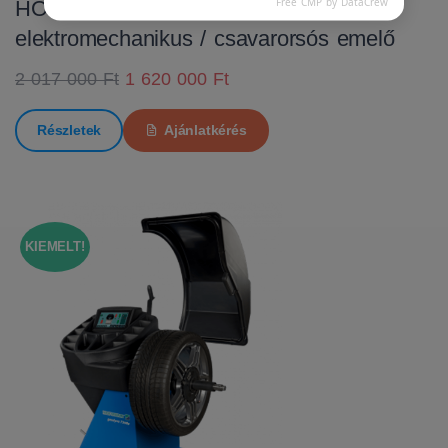
Free CMP by DataCrew
HOFMANN MTF 3000 C
elektromechanikus / csavarorsós emelő
2 017 000 Ft
1 620 000 Ft
Részletek
Ajánlatkérés
KIEMELT!