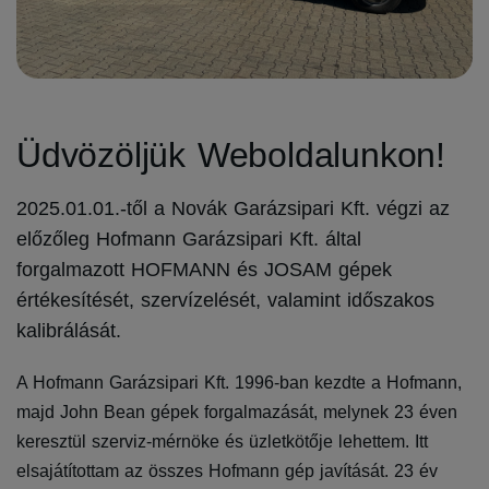
Üdvözöljük Weboldalunkon!
2025.01.01.-től a Novák Garázsipari Kft. végzi az
előzőleg Hofmann Garázsipari Kft. által
forgalmazott HOFMANN és JOSAM gépek
értékesítését, szervízelését, valamint időszakos
kalibrálását.
A Hofmann Garázsipari Kft. 1996-ban kezdte a Hofmann,
majd John Bean gépek forgalmazását, melynek 23 éven
keresztül szerviz-mérnöke és üzletkötője lehettem. Itt
elsajátítottam az összes Hofmann gép javítását. 23 év