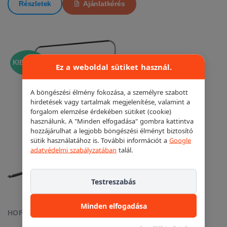
Részletek
Ajánlatkérés
KIEMELT!
Ez a weboldal sütiket használ.
A böngészési élmény fokozása, a személyre szabott
hirdetések vagy tartalmak megjelenítése, valamint a
forgalom elemzése érdekében sütiket (cookie)
használunk. A "Minden elfogadása" gombra kattintva
hozzájárulhat a legjobb böngészési élményt biztosító
sütik használatához is. További információt a
Google
adatvédelmi szabályzatában
talál.
Testreszabás
Minden elfogadása
HOFMANN