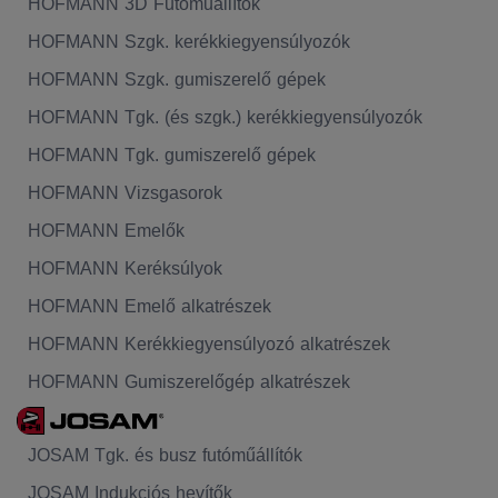
HOFMANN 3D Futóműállítók
HOFMANN Szgk. kerékkiegyensúlyozók
HOFMANN Szgk. gumiszerelő gépek
HOFMANN Tgk. (és szgk.) kerékkiegyensúlyozók
HOFMANN Tgk. gumiszerelő gépek
HOFMANN Vizsgasorok
HOFMANN Emelők
HOFMANN Keréksúlyok
HOFMANN Emelő alkatrészek
HOFMANN Kerékkiegyensúlyozó alkatrészek
HOFMANN Gumiszerelőgép alkatrészek
JOSAM Tgk. és busz futóműállítók
JOSAM Indukciós hevítők