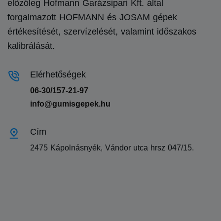
előzőleg Hofmann Garázsipari Kft. által
forgalmazott HOFMANN és JOSAM gépek
értékesítését, szervízelését, valamint időszakos
kalibrálását.
Elérhetőségek
06-30/157-21-97
info@gumisgepek.hu
Cím
2475 Kápolnásnyék, Vándor utca hrsz 047/15.