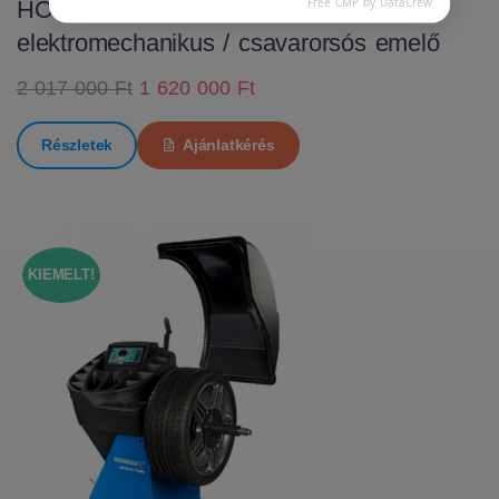
Free CMP by DataCrew
HOFMANN MTF 3000 C
elektromechanikus / csavarorsós emelő
2 017 000 Ft
1 620 000 Ft
Részletek
Ajánlatkérés
KIEMELT!