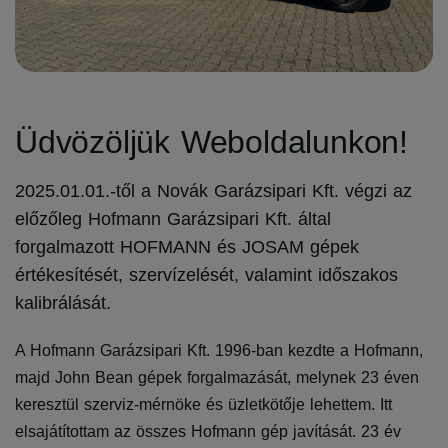
Üdvözöljük Weboldalunkon!
2025.01.01.-től a Novák Garázsipari Kft. végzi az
előzőleg Hofmann Garázsipari Kft. által
forgalmazott HOFMANN és JOSAM gépek
értékesítését, szervízelését, valamint időszakos
kalibrálását.
A Hofmann Garázsipari Kft. 1996-ban kezdte a Hofmann,
majd John Bean gépek forgalmazását, melynek 23 éven
keresztül szerviz-mérnöke és üzletkötője lehettem. Itt
elsajátítottam az összes Hofmann gép javítását. 23 év