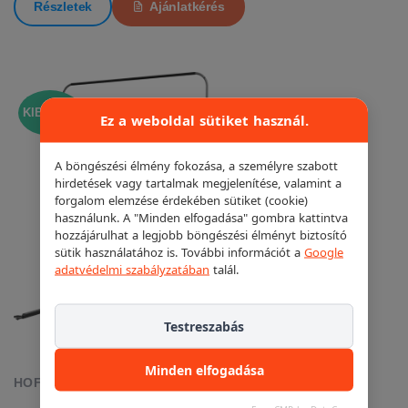
Részletek
Ajánlatkérés
KIEMELT!
Ez a weboldal sütiket használ.
A böngészési élmény fokozása, a személyre szabott
hirdetések vagy tartalmak megjelenítése, valamint a
forgalom elemzése érdekében sütiket (cookie)
használunk. A "Minden elfogadása" gombra kattintva
hozzájárulhat a legjobb böngészési élményt biztosító
sütik használatához is. További információt a
Google
adatvédelmi szabályzatában
talál.
Testreszabás
Minden elfogadása
HOFMANN