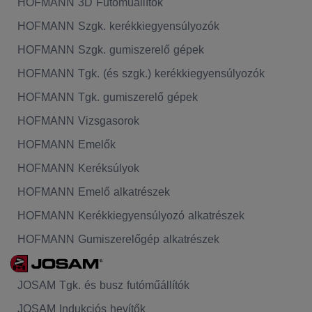
HOFMANN 3D Futóműállítók
HOFMANN Szgk. kerékkiegyensúlyozók
HOFMANN Szgk. gumiszerelő gépek
HOFMANN Tgk. (és szgk.) kerékkiegyensúlyozók
HOFMANN Tgk. gumiszerelő gépek
HOFMANN Vizsgasorok
HOFMANN Emelők
HOFMANN Keréksúlyok
HOFMANN Emelő alkatrészek
HOFMANN Kerékkiegyensúlyozó alkatrészek
HOFMANN Gumiszerelőgép alkatrészek
JOSAM Tgk. és busz futóműállítók
JOSAM Indukciós hevítők