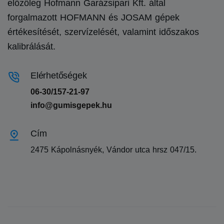
előzőleg Hofmann Garázsipari Kft. által
forgalmazott HOFMANN és JOSAM gépek
értékesítését, szervízelését, valamint időszakos
kalibrálását.
Elérhetőségek
06-30/157-21-97
info@gumisgepek.hu
Cím
2475 Kápolnásnyék, Vándor utca hrsz 047/15.