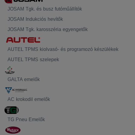
JOSAM Tgk. és busz futóműállítók
JOSAM Indukciós hevítők
JOSAM Tgk. karosszéria egyengetők
AUTEL TPMS kiolvasó- és programozó készülékek
AUTEL TPMS szelepek
GALTA emelők
AC krokodil emelők
TG Pneu Emelők