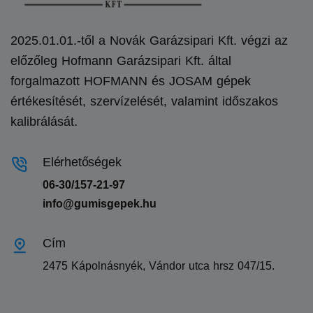
2025.01.01.-től a Novák Garázsipari Kft. végzi az
előzőleg Hofmann Garázsipari Kft. által
forgalmazott HOFMANN és JOSAM gépek
értékesítését, szervízelését, valamint időszakos
kalibrálását.
Elérhetőségek
06-30/157-21-97
info@gumisgepek.hu
Cím
2475 Kápolnásnyék, Vándor utca hrsz 047/15.