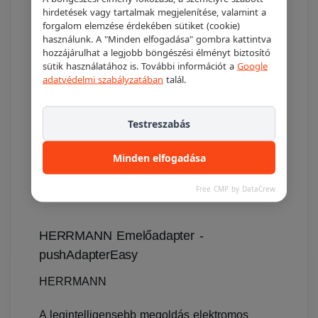
hirdetések vagy tartalmak megjelenítése, valamint a
forgalom elemzése érdekében sütiket (cookie)
használunk. A "Minden elfogadása" gombra kattintva
hozzájárulhat a legjobb böngészési élményt biztosító
sütik használatához is. További információt a
Google
adatvédelmi szabályzatában
talál.
Testreszabás
Minden elfogadása
Free CMP by DataCrew
HERRMANN Emelőadapter -
pushAdapterEasy
HERRMANN
A legintelligensebb megoldás elektromos