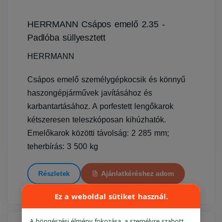
HERRMANN Csápos emelő 2.35 -
Padlóba süllyesztett
HERRMANN
Csápos emelő személygépkocsik és könnyű
haszongépjárművek javításához és
karbantartásához. A porfestett lengőkarok
kétszeresen teleszkóposan kihúzhatók.
Emelőkarok közötti távolság: 2 285 mm;
teherbírás: 3 500 kg
Részletek
Ajánlatkéréshez adom
Ez a weboldal sütiket használ.
A böngészési élmény fokozása, a személyre szabott