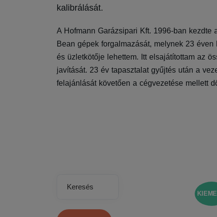
kalibrálását.
A Hofmann Garázsipari Kft. 1996-ban kezdte
Bean gépek forgalmazását, melynek 23 éven k
és üzletkötője lehettem. Itt elsajátítottam az
javítását. 23 év tapasztalat gyűjtés után a ve
felajánlását követően a cégvezetése mellett d
Keresés
KIEME