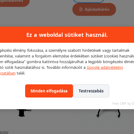
Ajánlatkérés
Ajánlatkérés
Ez a weboldal sütiket használ.
LT!
észési élmény fokozása, a személyre szabott hirdetések vagy tartalmak
KIEMELT!
enítése, valamint a forgalom elemzése érdekében sütiket (cookie) használ
n elfogadása" gombra kattintva hozzájárulhat a legjobb böngészési élmé
ító sütik használatához is. További információt a
Google adatvédelmi
yzatában
talál.
Minden elfogadása
Testreszabás
Free CMP by 
ANN