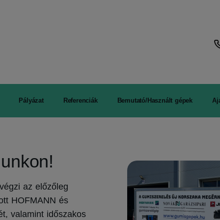
Pályázat
Referenciák
Bemutató/Használt gépek
Aj
lunkon!
 végzi az előzőleg
azott HOFMANN és
t, valamint időszakos