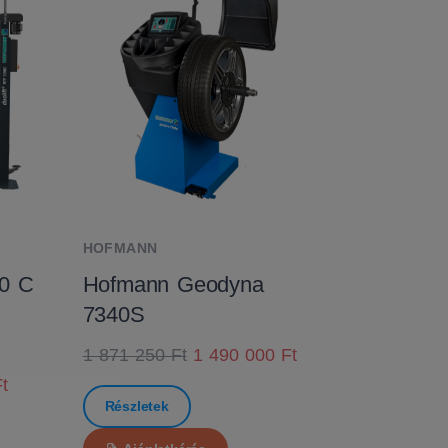
HOFMANN
0 C
Hofmann Geodyna
7340S
1 871 250 Ft
1 490 000 Ft
t
Részletek