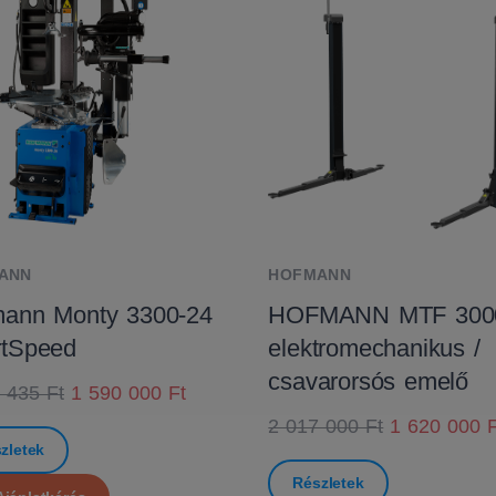
ANN
HOFMANN
ann Monty 3300-24
HOFMANN MTF 300
rtSpeed
elektromechanikus /
csavarorsós emelő
 435 Ft
1 590 000 Ft
2 017 000 Ft
1 620 000 F
zletek
Részletek