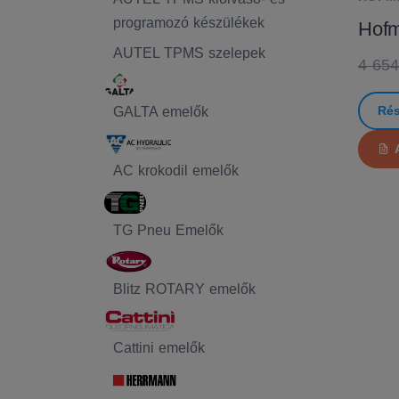
programozó készülékek
Hofm
AUTEL TPMS szelepek
4 654
Rés
GALTA emelők
AC krokodil emelők
TG Pneu Emelők
Blitz ROTARY emelők
Cattini emelők