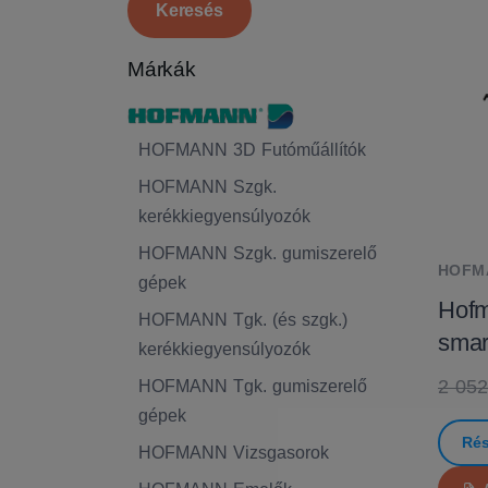
Márkák
HOFMANN 3D Futóműállítók
HOFMANN Szgk.
kerékkiegyensúlyozók
HOFMANN Szgk. gumiszerelő
HOFM
gépek
Hofm
HOFMANN Tgk. (és szgk.)
sma
kerékkiegyensúlyozók
2 052
HOFMANN Tgk. gumiszerelő
gépek
Rés
HOFMANN Vizsgasorok