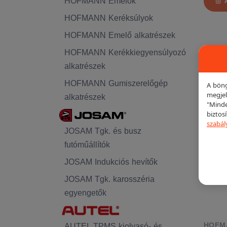
HOFMANN Emelők
HOFMANN Keréksúlyok
HOFMANN Emelő alkatrészek
HOFMANN Kerékkiegyensúlyozó
alkatrészek
KIEME
HOFMANN Gumiszerelőgép
A böng
megjel
alkatrészek
"Minde
biztos
szabál
JOSAM Tgk. és busz
futóműállítók
JOSAM Indukciós hevítők
JOSAM Tgk. karosszéria
egyengetők
HOFM
AUTEL TPMS kiolvasó- és