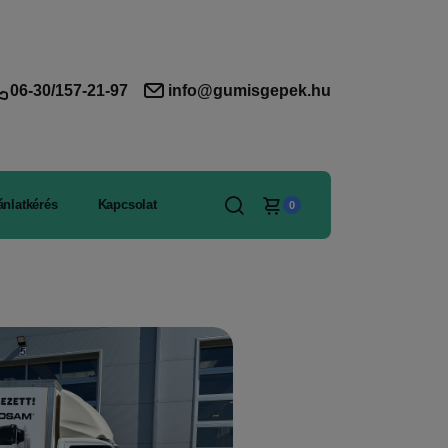
06-30/157-21-97
info@gumisgepek.hu
ánlatkérés
Kapcsolat
0