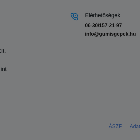
Elérhetőségek
06-30/157-21-97
info@gumisgepek.hu
ft.
int
ÁSZF
Adat