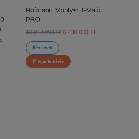
Hofmann Monty® T-Matic
80
PRO
ó
12 044 000 Ft
8 430 000 Ft
t
Részletek
Ajánlatkérés