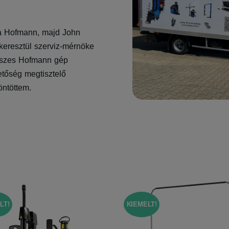
 a Hofmann, majd John
eresztül szerviz-mérnöke
 összes Hofmann gép
zetőség megtisztelő
öntöttem.
LT!
KIEMELT!