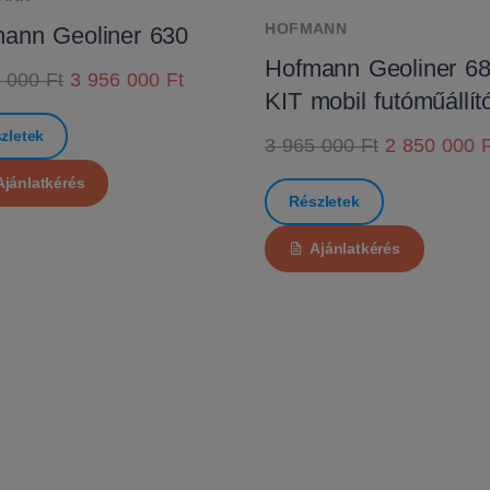
HOFMANN
ann Geoliner 630
Hofmann Geoliner 6
 000 Ft
3 956 000 Ft
KIT mobil futóműállít
zletek
3 965 000 Ft
2 850 000 F
Ajánlatkérés
Részletek
Ajánlatkérés