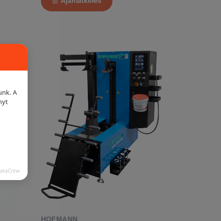
Ajánlatkérés
unk. A
nyt
DataCrew
HOFMANN