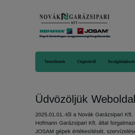
Termékeink
Cégünkről
Szolgáltatások
Üdvözöljük Webolda
2025.01.01.-től a Novák Garázsipari Kft.
Hofmann Garázsipari Kft. által forgalm
JOSAM gépek értékesítését, szervízelésé