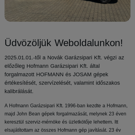
Üdvözöljük Weboldalunkon!
2025.01.01.-től a Novák Garázsipari Kft. végzi az
előzőleg Hofmann Garázsipari Kft. által
forgalmazott HOFMANN és JOSAM gépek
értékesítését, szervízelését, valamint időszakos
kalibrálását.
A Hofmann Garázsipari Kft. 1996-ban kezdte a Hofmann,
majd John Bean gépek forgalmazását, melynek 23 éven
keresztül szerviz-mérnöke és üzletkötője lehettem. Itt
elsajátítottam az összes Hofmann gép javítását. 23 év