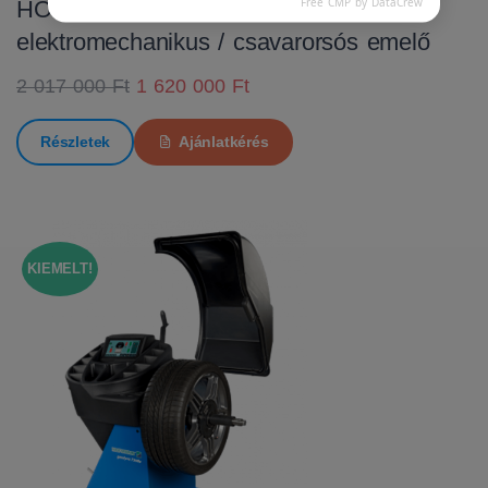
Free CMP by DataCrew
HOFMANN MTF 3000 C
elektromechanikus / csavarorsós emelő
2 017 000 Ft
1 620 000 Ft
Részletek
Ajánlatkérés
KIEMELT!