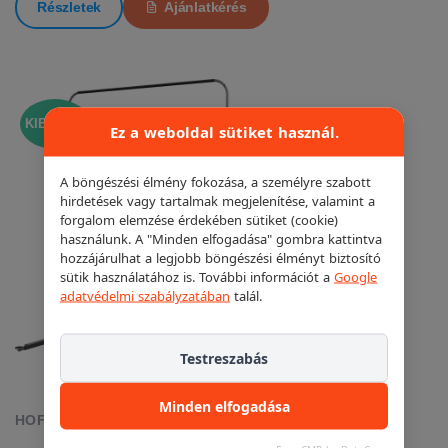
Részletek
Ajánlatkérés
KIEMELT!
Ez a weboldal sütiket használ.
A böngészési élmény fokozása, a személyre szabott
hirdetések vagy tartalmak megjelenítése, valamint a
forgalom elemzése érdekében sütiket (cookie)
használunk. A "Minden elfogadása" gombra kattintva
hozzájárulhat a legjobb böngészési élményt biztosító
sütik használatához is. További információt a
Google
adatvédelmi szabályzatában
talál.
Testreszabás
Minden elfogadása
HOFMANN