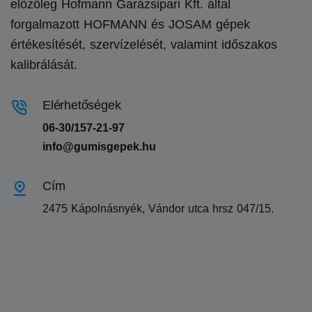
előzőleg Hofmann Garázsipari Kft. által
forgalmazott HOFMANN és JOSAM gépek
értékesítését, szervízelését, valamint időszakos
kalibrálását.
Elérhetőségek
06-30/157-21-97
info@gumisgepek.hu
Cím
2475 Kápolnásnyék, Vándor utca hrsz 047/15.