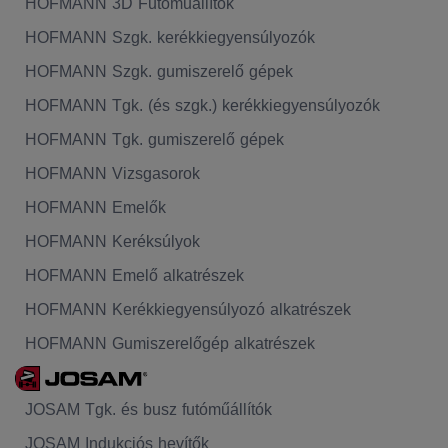
HOFMANN 3D Futóműállítók
HOFMANN Szgk. kerékkiegyensúlyozók
HOFMANN Szgk. gumiszerelő gépek
HOFMANN Tgk. (és szgk.) kerékkiegyensúlyozók
HOFMANN Tgk. gumiszerelő gépek
HOFMANN Vizsgasorok
HOFMANN Emelők
HOFMANN Keréksúlyok
HOFMANN Emelő alkatrészek
HOFMANN Kerékkiegyensúlyozó alkatrészek
HOFMANN Gumiszerelőgép alkatrészek
JOSAM Tgk. és busz futóműállítók
JOSAM Indukciós hevítők