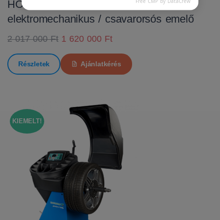
Free CMP by DataCrew
HOFMANN MTF 3000 C
elektromechanikus / csavarorsós emelő
2 017 000 Ft
1 620 000 Ft
Részletek
Ajánlatkérés
KIEMELT!