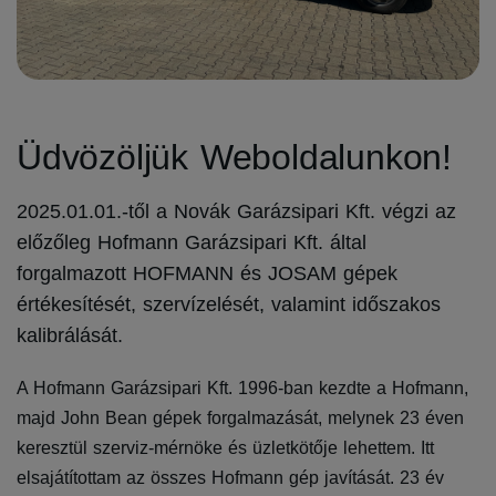
Üdvözöljük Weboldalunkon!
2025.01.01.-től a Novák Garázsipari Kft. végzi az
előzőleg Hofmann Garázsipari Kft. által
forgalmazott HOFMANN és JOSAM gépek
értékesítését, szervízelését, valamint időszakos
kalibrálását.
A Hofmann Garázsipari Kft. 1996-ban kezdte a Hofmann,
majd John Bean gépek forgalmazását, melynek 23 éven
keresztül szerviz-mérnöke és üzletkötője lehettem. Itt
elsajátítottam az összes Hofmann gép javítását. 23 év