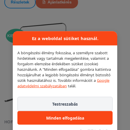
Részletek
Ajánlatkérés
KIEMELT!
Ez a weboldal sütiket használ.
A böngészési élmény fokozása, a személyre szabott
hirdetések vagy tartalmak megjelenítése, valamint a
forgalom elemzése érdekében sütiket (cookie)
használunk. A "Minden elfogadása" gombra kattintva
hozzájárulhat a legjobb böngészési élményt biztosító
sütik használatához is. További információt a
Google
adatvédelmi szabályzatában
talál.
Testreszabás
Minden elfogadása
HOFMANN