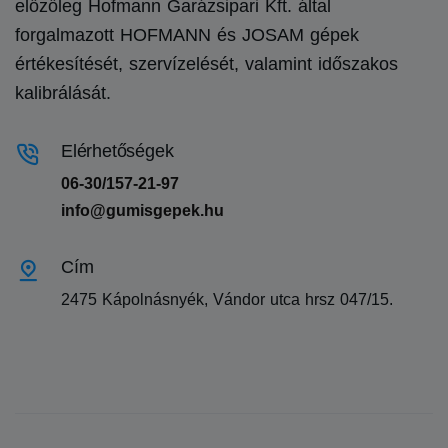
előzőleg Hofmann Garázsipari Kft. által
forgalmazott HOFMANN és JOSAM gépek
értékesítését, szervízelését, valamint időszakos
kalibrálását.
Elérhetőségek
06-30/157-21-97
info@gumisgepek.hu
Cím
2475 Kápolnásnyék, Vándor utca hrsz 047/15.