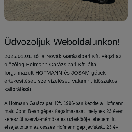
Üdvözöljük Weboldalunkon!
2025.01.01.-től a Novák Garázsipari Kft. végzi az
előzőleg Hofmann Garázsipari Kft. által
forgalmazott HOFMANN és JOSAM gépek
értékesítését, szervízelését, valamint időszakos
kalibrálását.
A Hofmann Garázsipari Kft. 1996-ban kezdte a Hofmann,
majd John Bean gépek forgalmazását, melynek 23 éven
keresztül szerviz-mérnöke és üzletkötője lehettem. Itt
elsajátítottam az összes Hofmann gép javítását. 23 év