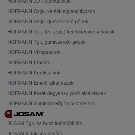
HOFMANN 3D Futóműállítók
HOFMANN Szgk. kerékkiegyensúlyozók
HOFMANN Szgk. gumiszerelő gépek
HOFMANN Tgk. (és szgk.) kerékkiegyensúlyozók
HOFMANN Tgk. gumiszerelő gépek
HOFMANN Vizsgasorok
HOFMANN Emelők
HOFMANN Keréksúlyok
HOFMANN Emelő alkatrészek
HOFMANN Kerékkiegyensúlyozó alkatrészek
HOFMANN Gumiszerelőgép alkatrészek
JOSAM Tgk. és busz futóműállítók
JOSAM Indukciós hevítők