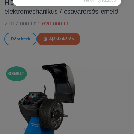
Free CMP by DataCrew
HOFMANN MTF 3000 C
elektromechanikus / csavarorsós emelő
2 017 000 Ft
1 620 000 Ft
Részletek
Ajánlatkérés
KIEMELT!