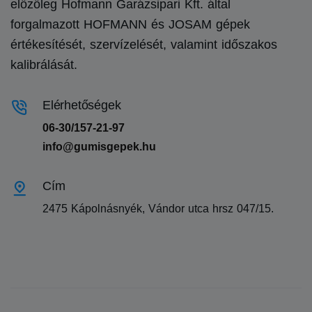
előzőleg Hofmann Garázsipari Kft. által
forgalmazott HOFMANN és JOSAM gépek
értékesítését, szervízelését, valamint időszakos
kalibrálását.
Elérhetőségek
06-30/157-21-97
info@gumisgepek.hu
Cím
2475 Kápolnásnyék, Vándor utca hrsz 047/15.