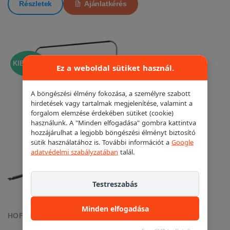
Részletek
Ajánlatkérés
KIEMELT!
Ez a weboldal sütiket használ.
A böngészési élmény fokozása, a személyre szabott
hirdetések vagy tartalmak megjelenítése, valamint a
forgalom elemzése érdekében sütiket (cookie)
használunk. A "Minden elfogadása" gombra kattintva
hozzájárulhat a legjobb böngészési élményt biztosító
sütik használatához is. További információt a
Google
adatvédelmi szabályzatában
talál.
Testreszabás
Minden elfogadása
HOFMANN