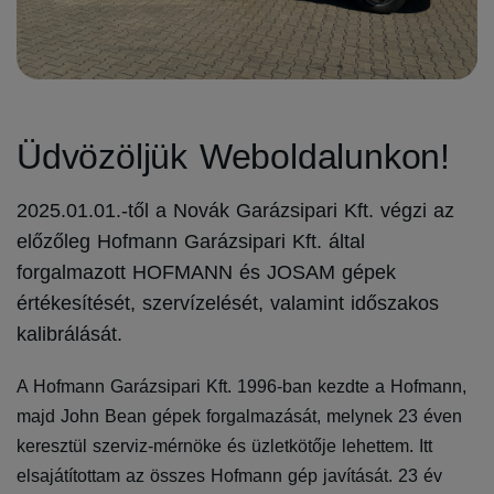
Üdvözöljük Weboldalunkon!
2025.01.01.-től a Novák Garázsipari Kft. végzi az
előzőleg Hofmann Garázsipari Kft. által
forgalmazott HOFMANN és JOSAM gépek
értékesítését, szervízelését, valamint időszakos
kalibrálását.
A Hofmann Garázsipari Kft. 1996-ban kezdte a Hofmann,
majd John Bean gépek forgalmazását, melynek 23 éven
keresztül szerviz-mérnöke és üzletkötője lehettem. Itt
elsajátítottam az összes Hofmann gép javítását. 23 év