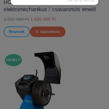
Free CMP by DataCrew
HOFMANN MTF 3000 C
elektromechanikus / csavarorsós emelő
2 017 000 Ft
1 620 000 Ft
Részletek
Ajánlatkérés
KIEMELT!