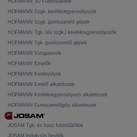
HOFMANN 3D Futóműállítók
HOFMANN Szgk. kerékkiegyensúlyozók
HOFMANN Szgk. gumiszerelő gépek
HOFMANN Tgk. (és szgk.) kerékkiegyensúlyozók
HOFMANN Tgk. gumiszerelő gépek
HOFMANN Vizsgasorok
HOFMANN Emelők
HOFMANN Keréksúlyok
HOFMANN Emelő alkatrészek
HOFMANN Kerékkiegyensúlyozó alkatrészek
HOFMANN Gumiszerelőgép alkatrészek
JOSAM Tgk. és busz futóműállítók
JOSAM Indukciós hevítők