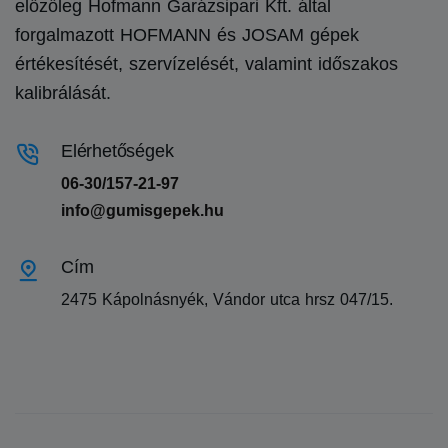
előzőleg Hofmann Garázsipari Kft. által
forgalmazott HOFMANN és JOSAM gépek
értékesítését, szervízelését, valamint időszakos
kalibrálását.
Elérhetőségek
06-30/157-21-97
info@gumisgepek.hu
Cím
2475 Kápolnásnyék, Vándor utca hrsz 047/15.