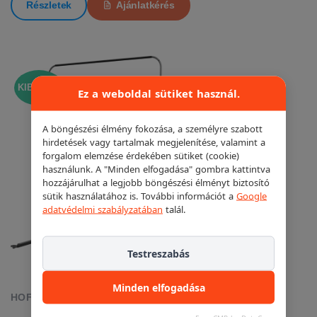
Részletek
Ajánlatkérés
KIEMELT!
Ez a weboldal sütiket használ.
A böngészési élmény fokozása, a személyre szabott
hirdetések vagy tartalmak megjelenítése, valamint a
forgalom elemzése érdekében sütiket (cookie)
használunk. A "Minden elfogadása" gombra kattintva
hozzájárulhat a legjobb böngészési élményt biztosító
sütik használatához is. További információt a
Google
adatvédelmi szabályzatában
talál.
Testreszabás
Minden elfogadása
HOFMANN