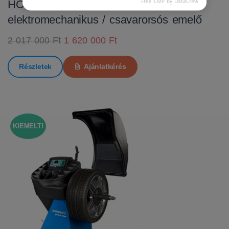
Free CMP by DataCrew
HOFMANN MTF 3000 C
elektromechanikus / csavarorsós emelő
2 017 000 Ft
1 620 000 Ft
Részletek
Ajánlatkérés
KIEMELT!