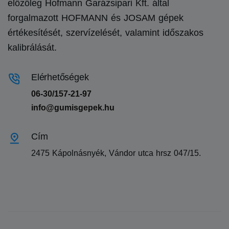
előzőleg Hofmann Garázsipari Kft. által
forgalmazott HOFMANN és JOSAM gépek
értékesítését, szervízelését, valamint időszakos
kalibrálását.
Elérhetőségek
06-30/157-21-97
info@gumisgepek.hu
Cím
2475 Kápolnásnyék, Vándor utca hrsz 047/15.