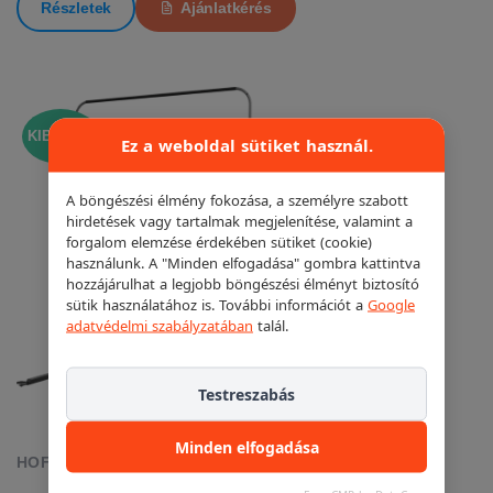
Részletek
Ajánlatkérés
KIEMELT!
Ez a weboldal sütiket használ.
A böngészési élmény fokozása, a személyre szabott
hirdetések vagy tartalmak megjelenítése, valamint a
forgalom elemzése érdekében sütiket (cookie)
használunk. A "Minden elfogadása" gombra kattintva
hozzájárulhat a legjobb böngészési élményt biztosító
sütik használatához is. További információt a
Google
adatvédelmi szabályzatában
talál.
Testreszabás
Minden elfogadása
HOFMANN