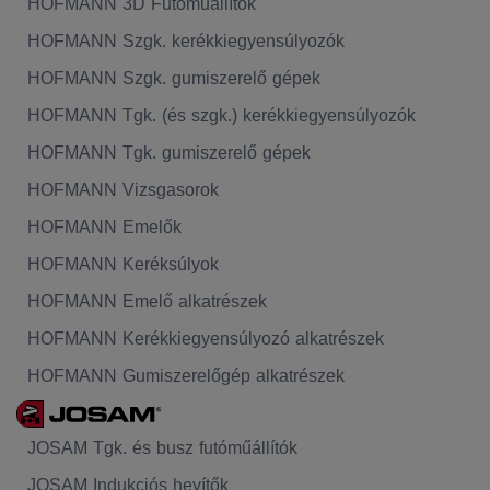
HOFMANN 3D Futóműállítók
HOFMANN Szgk. kerékkiegyensúlyozók
HOFMANN Szgk. gumiszerelő gépek
HOFMANN Tgk. (és szgk.) kerékkiegyensúlyozók
HOFMANN Tgk. gumiszerelő gépek
HOFMANN Vizsgasorok
HOFMANN Emelők
HOFMANN Keréksúlyok
HOFMANN Emelő alkatrészek
HOFMANN Kerékkiegyensúlyozó alkatrészek
HOFMANN Gumiszerelőgép alkatrészek
JOSAM Tgk. és busz futóműállítók
JOSAM Indukciós hevítők