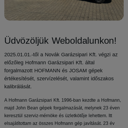
Üdvözöljük Weboldalunkon!
2025.01.01.-től a Novák Garázsipari Kft. végzi az
előzőleg Hofmann Garázsipari Kft. által
forgalmazott HOFMANN és JOSAM gépek
értékesítését, szervízelését, valamint időszakos
kalibrálását.
A Hofmann Garázsipari Kft. 1996-ban kezdte a Hofmann,
majd John Bean gépek forgalmazását, melynek 23 éven
keresztül szerviz-mérnöke és üzletkötője lehettem. Itt
elsajátítottam az összes Hofmann gép javítását. 23 év