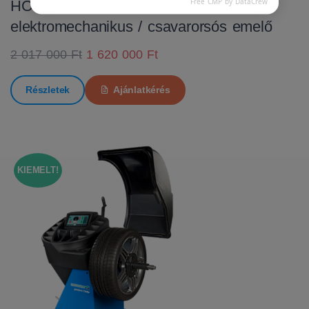
Free CMP by DataCrew
HOFMANN MTF 3000 C
elektromechanikus / csavarorsós emelő
2 017 000 Ft
1 620 000 Ft
Részletek
Ajánlatkérés
KIEMELT!