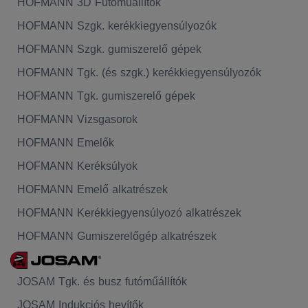
HOFMANN 3D Futóműállítók
HOFMANN Szgk. kerékkiegyensúlyozók
HOFMANN Szgk. gumiszerelő gépek
HOFMANN Tgk. (és szgk.) kerékkiegyensúlyozók
HOFMANN Tgk. gumiszerelő gépek
HOFMANN Vizsgasorok
HOFMANN Emelők
HOFMANN Keréksúlyok
HOFMANN Emelő alkatrészek
HOFMANN Kerékkiegyensúlyozó alkatrészek
HOFMANN Gumiszerelőgép alkatrészek
JOSAM Tgk. és busz futóműállítók
JOSAM Indukciós hevítők