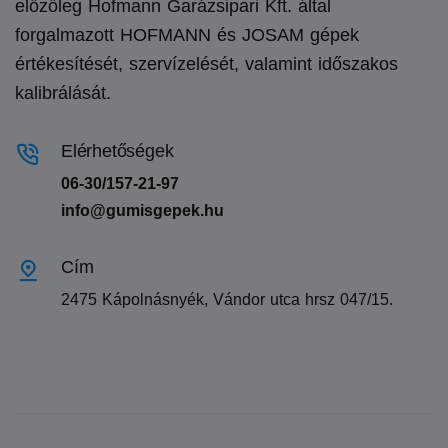
előzőleg Hofmann Garázsipari Kft. által
forgalmazott HOFMANN és JOSAM gépek
értékesítését, szervízelését, valamint időszakos
kalibrálását.
Elérhetőségek
06-30/157-21-97
info@gumisgepek.hu
Cím
2475 Kápolnásnyék, Vándor utca hrsz 047/15.