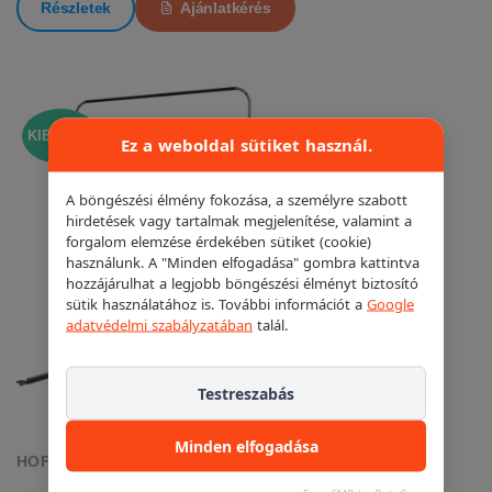
Részletek
Ajánlatkérés
KIEMELT!
Ez a weboldal sütiket használ.
A böngészési élmény fokozása, a személyre szabott
hirdetések vagy tartalmak megjelenítése, valamint a
forgalom elemzése érdekében sütiket (cookie)
használunk. A "Minden elfogadása" gombra kattintva
hozzájárulhat a legjobb böngészési élményt biztosító
sütik használatához is. További információt a
Google
adatvédelmi szabályzatában
talál.
Testreszabás
Minden elfogadása
HOFMANN