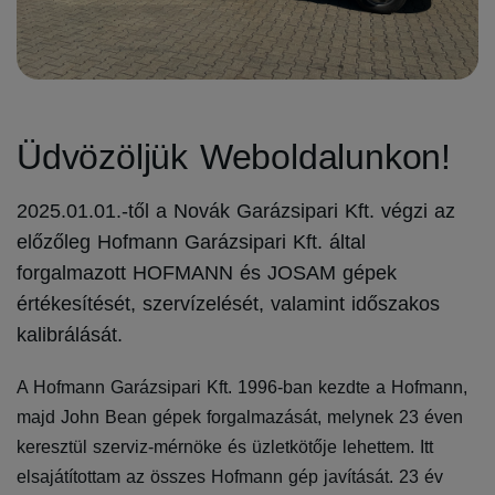
Üdvözöljük Weboldalunkon!
2025.01.01.-től a Novák Garázsipari Kft. végzi az
előzőleg Hofmann Garázsipari Kft. által
forgalmazott HOFMANN és JOSAM gépek
értékesítését, szervízelését, valamint időszakos
kalibrálását.
A Hofmann Garázsipari Kft. 1996-ban kezdte a Hofmann,
majd John Bean gépek forgalmazását, melynek 23 éven
keresztül szerviz-mérnöke és üzletkötője lehettem. Itt
elsajátítottam az összes Hofmann gép javítását. 23 év